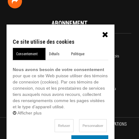
ABONNEMENT
Ce site utilise des cookies
Information sur l'abonnement
Consentement
Détails
Politique
Devenir membre et recevoir le bulletin de nouvelles et emplois
Recevoir uniquement bulletin Emplois
Nous avons besoin de votre consentement
pour que ce site Web puisse utiliser des témoins
Ne plus recevoir le bulletin de nouvelles
de connexion (cookies). Par ces témoins de
connexion, nous et les prestataires de services
Ne plus recevoir le bulletin Emplois
Mot de passe perdu
tiers auxquels nous avons recours, collectent
Accéder à votre espace membre
Besoin d'aide?
des renseignements comme les pages visitées
et le type d’appareil utilisé.
Afficher plus
ACCUEIL
EMPLOIS
EVÉNEMENTS
FORMATIONS
Refuser
Personnaliser
ABONNEMENT
ANNONCEURS